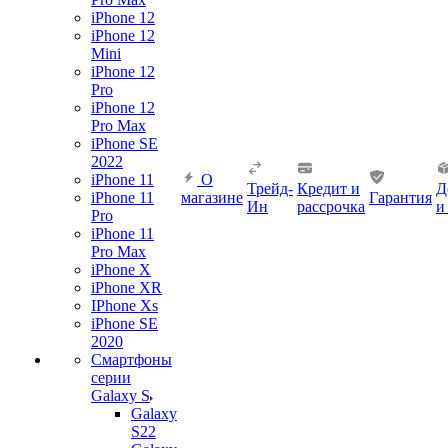
iPhone 12
iPhone 12
Mini
iPhone 12
Pro
iPhone 12
Pro Max
iPhone SE
2022
iPhone 11
О
Трейд-
Кредит и
Д
iPhone 11
магазине
Гарантия
Ин
рассрочка
и
Pro
iPhone 11
Pro Max
iPhone X
iPhone XR
IPhone Xs
iPhone SE
2020
Смартфоны
серии
Galaxy S
Galaxy
S22