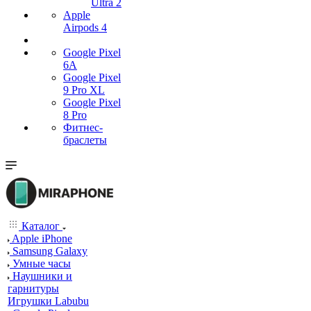
Ultra 2
Apple
Airpods 4
Google Pixel
6A
Google Pixel
9 Pro XL
Google Pixel
8 Pro
Фитнес-
браслеты
Каталог
Apple iPhone
Samsung Galaxy
Умные часы
Наушники и
гарнитуры
Игрушки Labubu