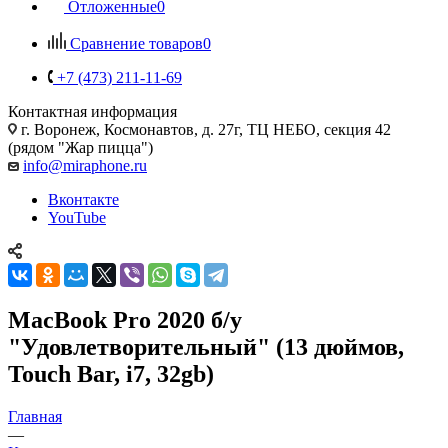
Отложенные
0
Сравнение товаров
0
+7 (473) 211-11-69
Контактная информация
г. Воронеж
,
Космонавтов, д. 27г, ТЦ НЕБО, секция 42
(рядом "Жар пицца")
info@miraphone.ru
Вконтакте
YouTube
MacBook Pro 2020 б/у
"Удовлетворительный" (13 дюймов,
Touch Bar, i7, 32gb)
Главная
—