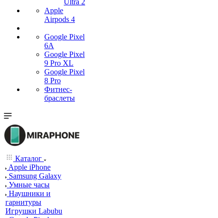
Ultra 2
Apple
Airpods 4
Google Pixel
6A
Google Pixel
9 Pro XL
Google Pixel
8 Pro
Фитнес-
браслеты
Каталог
Apple iPhone
Samsung Galaxy
Умные часы
Наушники и
гарнитуры
Игрушки Labubu