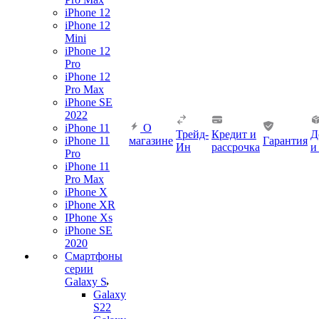
iPhone 12
iPhone 12
Mini
iPhone 12
Pro
iPhone 12
Pro Max
iPhone SE
2022
iPhone 11
О
Трейд-
Кредит и
Д
iPhone 11
магазине
Гарантия
Ин
рассрочка
и
Pro
iPhone 11
Pro Max
iPhone X
iPhone XR
IPhone Xs
iPhone SE
2020
Смартфоны
серии
Galaxy S
Galaxy
S22