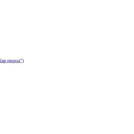
Жар пицца")