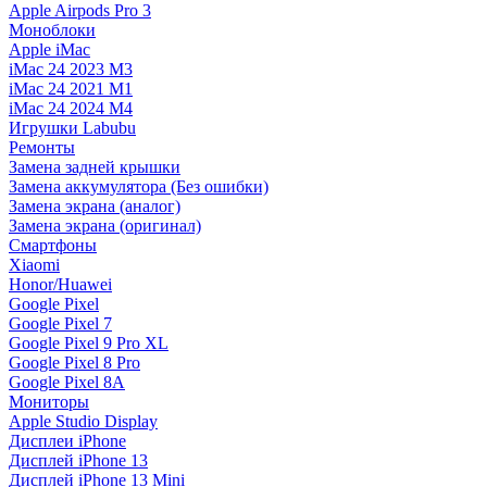
Apple Airpods Pro 3
Моноблоки
Apple iMac
iMac 24 2023 M3
iMac 24 2021 M1
iMac 24 2024 M4
Игрушки Labubu
Ремонты
Замена задней крышки
Замена аккумулятора (Без ошибки)
Замена экрана (аналог)
Замена экрана (оригинал)
Смартфоны
Xiaomi
Honor/Huawei
Google Pixel
Google Pixel 7
Google Pixel 9 Pro XL
Google Pixel 8 Pro
Google Pixel 8A
Мониторы
Apple Studio Display
Дисплеи iPhone
Дисплей iPhone 13
Дисплей iPhone 13 Mini