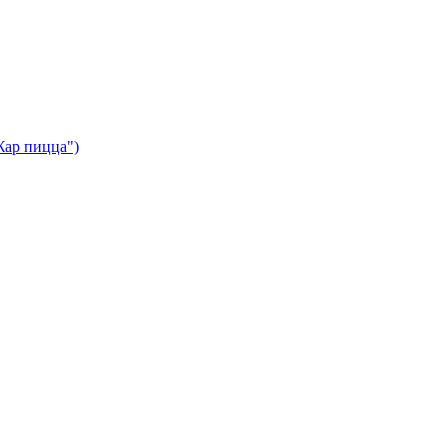
Жар пицца")