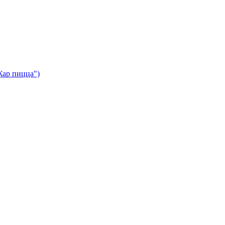
Жар пицца")