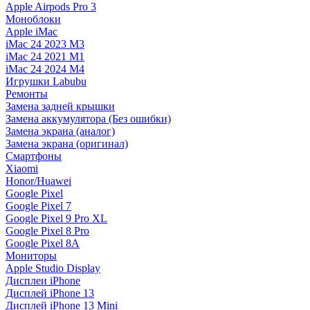
Apple Airpods Pro 3
Моноблоки
Apple iMac
iMac 24 2023 M3
iMac 24 2021 M1
iMac 24 2024 M4
Игрушки Labubu
Ремонты
Замена задней крышки
Замена аккумулятора (Без ошибки)
Замена экрана (аналог)
Замена экрана (оригинал)
Смартфоны
Xiaomi
Honor/Huawei
Google Pixel
Google Pixel 7
Google Pixel 9 Pro XL
Google Pixel 8 Pro
Google Pixel 8A
Мониторы
Apple Studio Display
Дисплеи iPhone
Дисплей iPhone 13
Дисплей iPhone 13 Mini