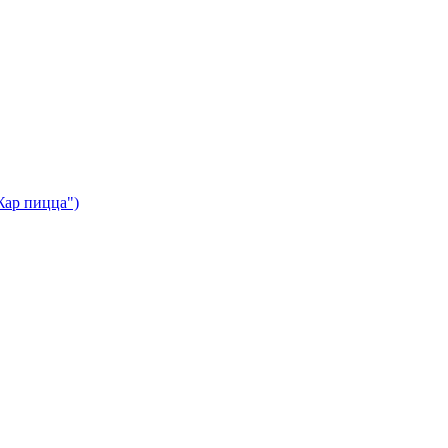
Жар пицца")