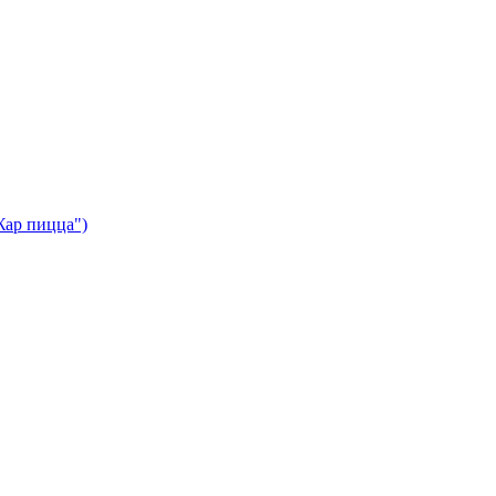
Жар пицца")