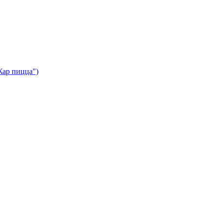
Жар пицца")