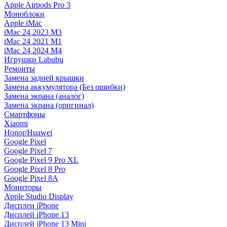
Apple Airpods Pro 3
Моноблоки
Apple iMac
iMac 24 2023 M3
iMac 24 2021 M1
iMac 24 2024 M4
Игрушки Labubu
Ремонты
Замена задней крышки
Замена аккумулятора (Без ошибки)
Замена экрана (аналог)
Замена экрана (оригинал)
Смартфоны
Xiaomi
Honor/Huawei
Google Pixel
Google Pixel 7
Google Pixel 9 Pro XL
Google Pixel 8 Pro
Google Pixel 8A
Мониторы
Apple Studio Display
Дисплеи iPhone
Дисплей iPhone 13
Дисплей iPhone 13 Mini