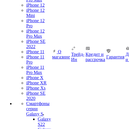
iPhone 12
iPhone 12
Mini
iPhone 12
Pro
iPhone 12
Pro Max
iPhone SE
2022
iPhone 11
О
Трейд-
Кредит и
Д
iPhone 11
магазине
Гарантия
Ин
рассрочка
и
Pro
iPhone 11
Pro Max
iPhone X
iPhone XR
IPhone Xs
iPhone SE
2020
Смартфоны
серии
Galaxy S
Galaxy
S22