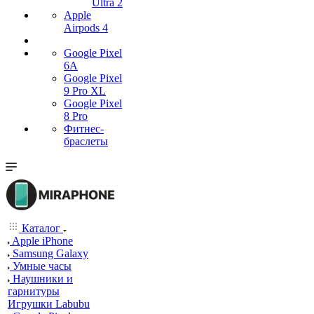
Ultra 2
Apple
Airpods 4
Google Pixel
6A
Google Pixel
9 Pro XL
Google Pixel
8 Pro
Фитнес-
браслеты
Каталог
Apple iPhone
Samsung Galaxy
Умные часы
Наушники и
гарнитуры
Игрушки Labubu