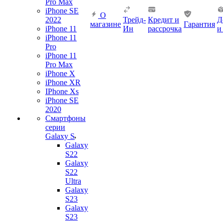
Pro Max
iPhone SE
О
2022
Трейд-
Кредит и
Д
магазине
Гарантия
iPhone 11
Ин
рассрочка
и
iPhone 11
Pro
iPhone 11
Pro Max
iPhone X
iPhone XR
IPhone Xs
iPhone SE
2020
Смартфоны
серии
Galaxy S
Galaxy
S22
Galaxy
S22
Ultra
Galaxy
S23
Galaxy
S23