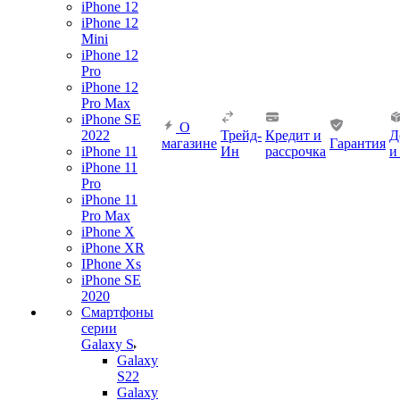
iPhone 12
iPhone 12
Mini
iPhone 12
Pro
iPhone 12
Pro Max
iPhone SE
О
2022
Трейд-
Кредит и
Д
магазине
Гарантия
iPhone 11
Ин
рассрочка
и
iPhone 11
Pro
iPhone 11
Pro Max
iPhone X
iPhone XR
IPhone Xs
iPhone SE
2020
Смартфоны
серии
Galaxy S
Galaxy
S22
Galaxy