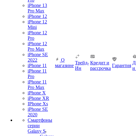
iPhone 13
Pro Max
iPhone 12
iPhone 12
Mini
iPhone 12
Pro
iPhone 12
Pro Max
iPhone SE
2022
О
Трейд-
Кредит и
Д
iPhone 11
магазине
Гарантия
Ин
рассрочка
и
iPhone 11
Pro
iPhone 11
Pro Max
iPhone X
iPhone XR
IPhone Xs
iPhone SE
2020
Смартфоны
серии
Galaxy S