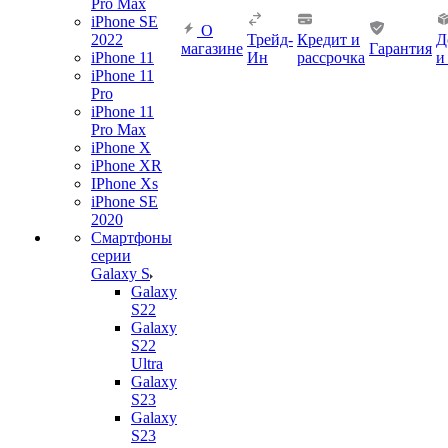
Pro Max
iPhone SE
О
2022
Трейд-
Кредит и
Д
магазине
Гарантия
iPhone 11
Ин
рассрочка
и
iPhone 11
Pro
iPhone 11
Pro Max
iPhone X
iPhone XR
IPhone Xs
iPhone SE
2020
Смартфоны
серии
Galaxy S
Galaxy
S22
Galaxy
S22
Ultra
Galaxy
S23
Galaxy
S23