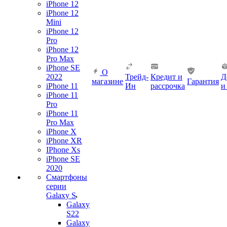
iPhone 12
iPhone 12
Mini
iPhone 12
Pro
iPhone 12
Pro Max
iPhone SE
О
2022
Трейд-
Кредит и
Д
магазине
Гарантия
iPhone 11
Ин
рассрочка
и
iPhone 11
Pro
iPhone 11
Pro Max
iPhone X
iPhone XR
IPhone Xs
iPhone SE
2020
Смартфоны
серии
Galaxy S
Galaxy
S22
Galaxy