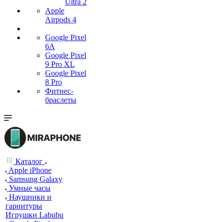
Ultra 2
Apple
Airpods 4
Google Pixel
6A
Google Pixel
9 Pro XL
Google Pixel
8 Pro
Фитнес-
браслеты
Каталог
Apple iPhone
Samsung Galaxy
Умные часы
Наушники и
гарнитуры
Игрушки Labubu