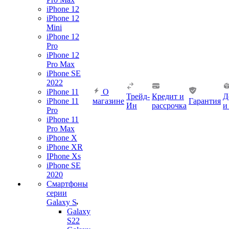
iPhone 12
iPhone 12
Mini
iPhone 12
Pro
iPhone 12
Pro Max
iPhone SE
2022
iPhone 11
О
Трейд-
Кредит и
Д
iPhone 11
магазине
Гарантия
Ин
рассрочка
и
Pro
iPhone 11
Pro Max
iPhone X
iPhone XR
IPhone Xs
iPhone SE
2020
Смартфоны
серии
Galaxy S
Galaxy
S22